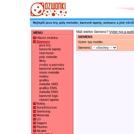
Nejlepší java hry, poly melodie, barevné tapety, animace a jiné věcič
Máš telefon Siemens?
Vyber typ a podí
MENU
SIEMENS
Hlavní stránka
Siemens
Vyber typ mobilu:
java hry
Siemens
barevné tapety
real music
poly melodie
filmy
zvuky a pazvuky
barevné animace
mono melodie
motivy
grafiky
melodie SMS
grafiky EMS
melodie EMS
barevné logo
vlastní tapeta
Nokia
SonyEricsson
Samsung
Motorola
LG
Sagem
Plusfon
Alcatel