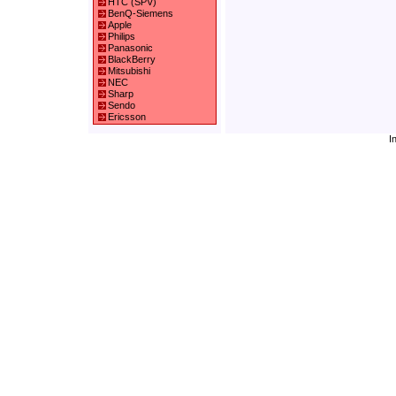
HTC (SPV)
BenQ-Siemens
Apple
Philips
Panasonic
BlackBerry
Mitsubishi
NEC
Sharp
Sendo
Ericsson
I